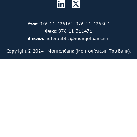
Утас:
976-11-326161, 976-11-326803
Факс:
976-11-311471
Э-мэйл:
fiuforpublic@mongolbank.mn
Copyright © 2024 -
Монголбанк (Монгол Улсын Төв Банк).