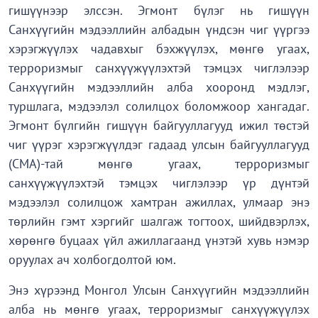
гишүүнээр элссэн. Эгмонт бүлэг нь гишүүн
Санхүүгийн мэдээллийн албадын үндсэн чиг үүргээ
хэрэгжүүлэх чадавхыг бэхжүүлэх, мөнгө угаах,
терроризмыг санхүүжүүлэхтэй тэмцэх чиглэлээр
Санхүүгийн мэдээллийн алба хооронд мэдлэг,
туршлага, мэдээлэл солилцох боломжоор хангадаг.
Эгмонт бүлгийн гишүүн байгууллагууд ижил төстэй
чиг үүрэг хэрэгжүүлдэг гадаад улсын байгууллагууд
(СМА)-тай мөнгө угаах, терроризмыг
санхүүжүүлэхтэй тэмцэх чиглэлээр үр дүнтэй
мэдээлэл солилцож хамтран ажиллах, улмаар энэ
төрлийн гэмт хэргийг шалгаж тогтоох, шийдвэрлэх,
хөрөнгө буцаах үйл ажиллагаанд үнэтэй хувь нэмэр
оруулах ач холбогдолтой юм.
Энэ хүрээнд Монгол Улсын Санхүүгийн мэдээллийн
алба нь мөнгө угаах, терроризмыг санхүүжүүлэх