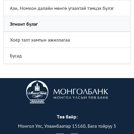
Ази, Номхон далайн мөнгө угаахтай тэмцэх бүлэг
Эгмонт бүлэг
Хоёр талт хамтын ажиллагаа
Бусад
Төв байр:
Монгол Улс, Улаанбаатар 15160, Бага тойруу 3