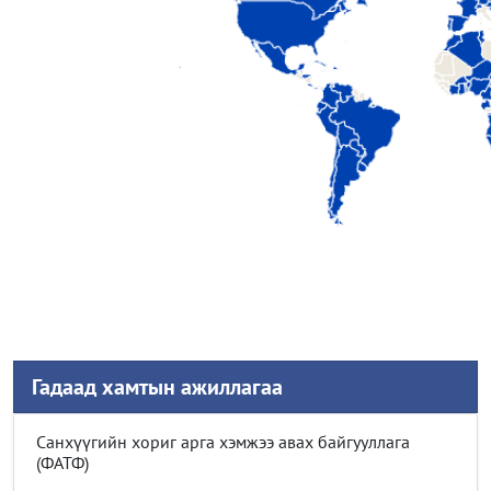
Гадаад хамтын ажиллагаа
Санхүүгийн хориг арга хэмжээ авах байгууллага
(ФАТФ)