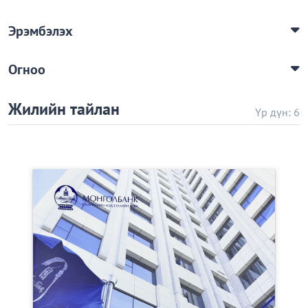
Эрэмбэлэх
Огноо
Жилийн тайлан
Үр дүн: 6