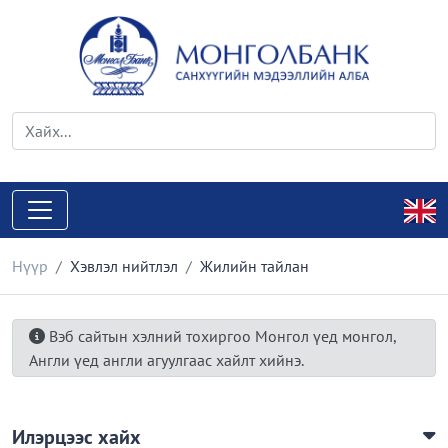
Нүүр
Хэвлэл нийтлэл
Жилийн тайлан
Вэб сайтын хэлний тохиргоо Монгол үед монгол,
Англи үед англи агуулгаас хайлт хийнэ.
Илэрцээс хайх