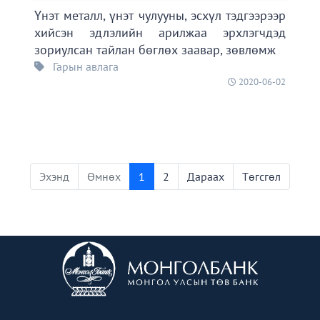
Үнэт металл, үнэт чулууны, эсхүл тэдгээрээр
хийсэн эдлэлийн арилжаа эрхлэгчдэд
зориулсан тайлан бөглөх заавар, зөвлөмж
Гарын авлага
2020-06-02
Эхэнд
Өмнөх
1
2
Дараах
Төгсгөл