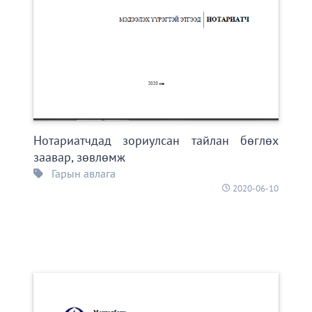
Нотариатчдад зориулсан тайлан бөглөх
заавар, зөвлөмж
Гарын авлага
2020-06-10