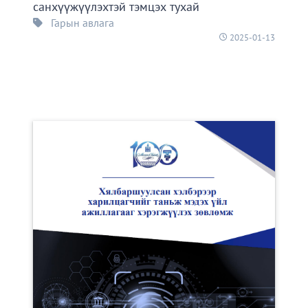
санхүүжүүлэхтэй тэмцэх тухай
Гарын авлага
2025-01-13