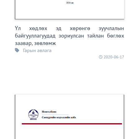
Үл хөдлөх эд хөрөнгө зуучлалын
байгууллагуудад зориулсан тайлан бөглөх
заавар, зөвлөмж
Гарын авлага
2020-06-17