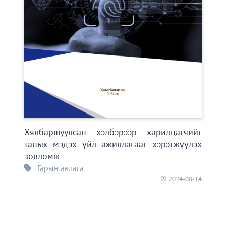
Хялбаршуулсан хэлбэрээр харилцагчийг
таньж мэдэх үйл ажиллагааг хэрэгжүүлэх
зөвлөмж
Гарын авлага
2024-08-14