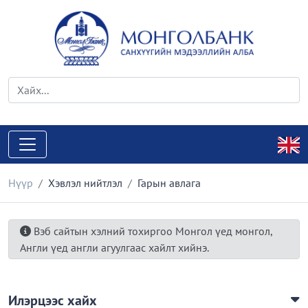
Нүүр
Хэвлэл нийтлэл
Гарын авлага
Вэб сайтын хэлний тохиргоо Монгол үед монгол,
Англи үед англи агуулгаас хайлт хийнэ.
Илэрцээс хайх