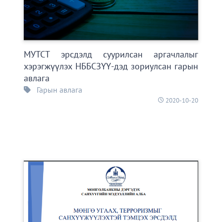
МУТСТ эрсдэлд суурилсан аргачлалыг
хэрэгжүүлэх НББСЗҮҮ-дэд зориулсан гарын
авлага
Гарын авлага
2020-10-20