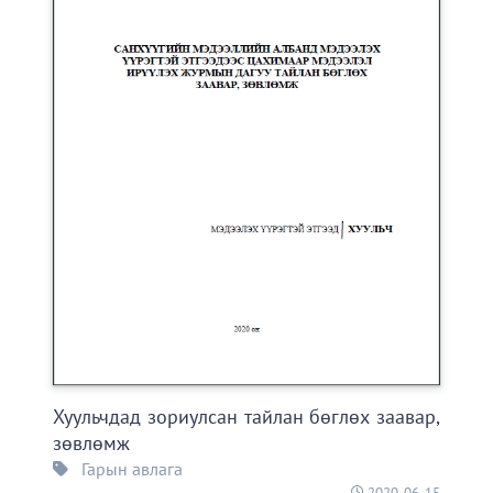
Хуульчдад зориулсан тайлан бөглөх заавар,
зөвлөмж
Гарын авлага
2020-06-15