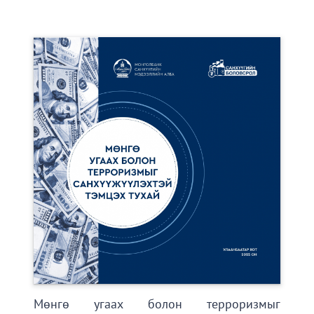
Мөнгө угаах болон терроризмыг