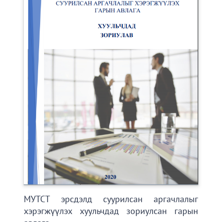
МУТСТ эрсдэлд суурилсан аргачлалыг
хэрэгжүүлэх хуульчдад зориулсан гарын