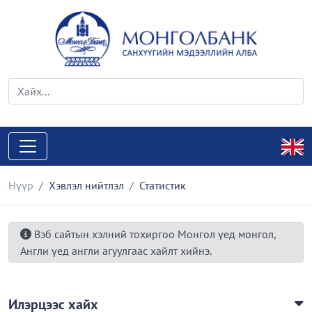
Нүүр
Хэвлэл нийтлэл
Статистик
Вэб сайтын хэлний тохиргоо Монгол үед монгол,
Англи үед англи агуулгаас хайлт хийнэ.
Илэрцээс хайх