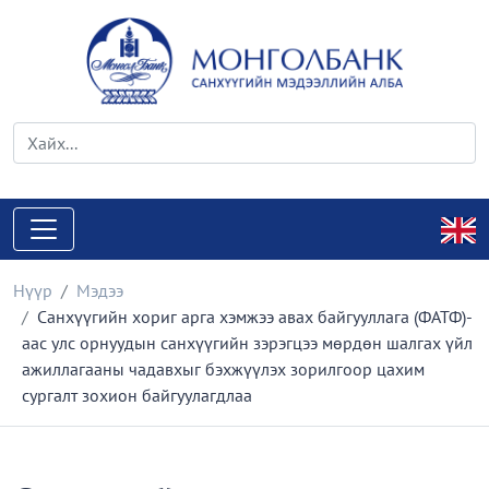
Нүүр
Мэдээ
Санхүүгийн хориг арга хэмжээ авах байгууллага (ФАТФ)-
аас улс орнуудын санхүүгийн зэрэгцээ мөрдөн шалгах үйл
ажиллагааны чадавхыг бэхжүүлэх зорилгоор цахим
сургалт зохион байгуулагдлаа