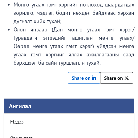
Мөнгө угаах гэмт хэргийг нотлоход шаардагдах
зорилго, мэдлэг, бодит нөхцөл байдлаас хэрхэн
дүгнэлт хийх тухай;
Олон янзаар (Дан мөнгө угаах гэмт хэрэг/
Гуравдагч этгээдийг ашиглан мөнгө угаах/
Өөрөө мөнгө угаах гэмт хэрэг) үйлдсэн мөнгө
угаах гэмт хэргийг яллах ажиллагааны саад
бэрхшээл ба сайн туршлагын тухай.
Share on
Share on
Ангилал
Мэдээ
Ярилцлага