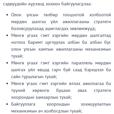
сэдвүүдийн хүрээнд зохион байгуулагдлаа:
Олон улсын төлбөр тооцоотой холбоотой
мөрдөн шалгах үйл ажиллагааны стратеги
боловсруулахад ашиглагдах зөвлөмжүүд;
Мөнгө угаах гэмт хэргийн мөрдөн шалгалтад
нотлох баримт цуглуулах албан ба албан бус
олон улсын хамтын ажиллагааны механизмын
тухай;
Мөнгө угаах гэмт хэргийн параллель мөрдөн
шалгах үйл явцад гарч буй саад бэрхшээл ба
сайн туршлагын тухай;
Мөнгө угаах гэмт хэргийн яллах ажиллагаа ба
түүний хөрөнгө буцаан авах стратеги
хоорондын хамаарлын тухай;
Байгууллага хоорондын зохицуулалтын
механизмын ач холбогдлын тухай;