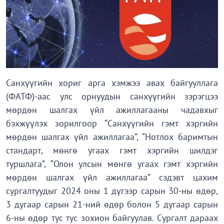
Санхүүгийн хориг арга хэмжээ авах байгууллага
(ФАТФ)-аас улс орнуудын санхүүгийн зэрэгцээ
мөрдөн шалгах үйл ажиллагааны чадавхыг
бэхжүүлэх зорилгоор “Санхүүгийн гэмт хэргийн
мөрдөн шалгах үйл ажиллагаа”, “Нотлох баримтын
стандарт, мөнгө угаах гэмт хэргийн шилдэг
туршлага”, “Олон улсын мөнгө угаах гэмт хэргийн
мөрдөн шалгах үйл ажиллагаа” сэдэвт цахим
сургалтуудыг 2024 оны 1 дүгээр сарын 30-ны өдөр,
3 дугаар сарын 21-ний өдөр болон 5 дугаар сарын
6-ны өдөр тус тус зохион байгуулав. Сургалт дараах