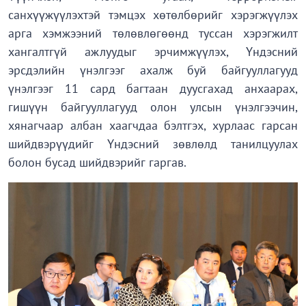
санхүүжүүлэхтэй тэмцэх хөтөлбөрийг хэрэгжүүлэх
арга хэмжээний төлөвлөгөөнд туссан хэрэгжилт
хангалтгүй ажлуудыг эрчимжүүлэх, Үндэсний
эрсдэлийн үнэлгээг ахалж буй байгууллагууд
үнэлгээг 11 сард багтаан дуусгахад анхаарах,
гишүүн байгууллагууд олон улсын үнэлгээчин,
хянагчаар албан хаагчдаа бэлтгэх, хурлаас гарсан
шийдвэрүүдийг Үндэсний зөвлөлд танилцуулах
болон бусад шийдвэрийг гаргав.