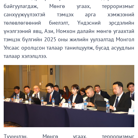
байгуулагдаж, Мөнгө угаах, терроризмыг
санхүүжүүлэхтэй тэмцэх арга хэмжээний
төлөвлөгөөний биелэлт, Үндэсний эрсдэлийн
үнэлгээний явц, Ази, Номхон далайн мөнгө угаахтай
тэмцэх бүлгийн 2025 оны жилийн уулзалтад Монгол
Улсаас оролцсон талаар танилцуулж, бусад асуудлын
талаар хэлэлцлээ.
Түүнчлэн, Мөнгө угаах, терроризмыг