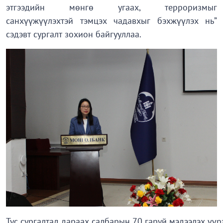
этгээдийн мөнгө угаах, терроризмыг
санхүүжүүлэхтэй тэмцэх чадавхыг бэхжүүлэх нь”
сэдэвт сургалт зохион байгууллаа.
Тус сургалтад дараах салбарын 70 гаруй мэдээлэх үүр