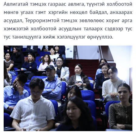
Авлигатай тэмцэх газраас авлига, түүнтэй холбоотой
мөнгө угаах гэмт хэргийн нөхцөл байдал, анхаарах
асуудал, Терроризмтой тэмцэх зөвлөлөөс хориг арга
хэмжээтэй холбоотой асуудлын талаарх сэдвээр тус
тус танилцуулга хийж хэлэлцүүлэг өрнүүллээ.