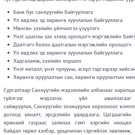
Банк бус санхүүгийн байгууллага
Үл хөдлөх эд хөрөнгө зуучлалын байгууллага
Мөнгөн зээлийн үйлчилгээ үзүүлэгч
Үнэт цаасны зах зээлд оролцогч мэргэжлийн байг
Даатгагч болон даатгалын мэргэжлийн оролцогч
Үл хөдлөх эд хөрөнгө зуучлалын байгууллага
Хадгаламж, зээлийн хоршоо
Үнэт металл, үнэт чулууны, эсхүл тэдгээрээр хийс
Хөрөнгө оруулалтын сан, хөрөнгө оруулалтын м
Сургалтаар Санхүүгийн мэдээллийн албанаас харилцаг
гүйлгээг мэдээлэх үйл ажиллагааг
сайжруулах, Санхүүгийн зохицуулах хорооноос компл
дотоод хяналт, эрсдэлийн удирдлага, Цагдаагийн
ерөнхий газраас залилах гэмт хэргийн нөхцөл
байдал төрөл хэлбэр, урьдчилан сэргийлэх зөвлөмж,