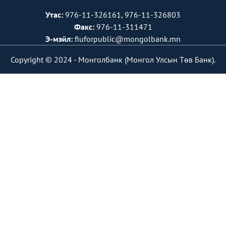
Утас:
976-11-326161, 976-11-326803
Факс:
976-11-311471
Э-мэйл:
fiuforpublic@mongolbank.mn
Copyright © 2024 -
Монголбанк (Монгол Улсын Төв Банк).