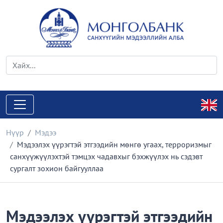
Нүүр
Мэдээ
Мэдээлэх үүрэгтэй этгээдийн мөнгө угаах, терроризмыг
санхүүжүүлэхтэй тэмцэх чадавхыг бэхжүүлэх нь сэдэвт
сургалт зохион байгууллаа
Мэдээлэх үүрэгтэй этгээдийн