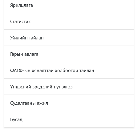
Ярилцлага
Статистик
Жилийн тайлан
Гарын авлага
ФАТФ-ын хяналттай холбоотой тайлан
Үндэсний эрсдэлийн үнэлгээ
Судалгааны ажил
Бусад