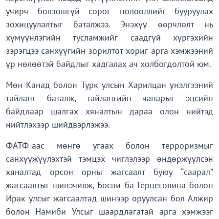
учирч болзошгүй сөрөг нөлөөллийг бууруулах
зохицуулалтыг баталжээ. Энэхүү өөрчлөлт нь
хүмүүнлэгийн тусламжийг саадгүй хүргэхийн
зэрэгцээ санхүүгийн зорилтот хориг арга хэмжээний
үр нөлөөтэй байдлыг хадгалах ач холбогдолтой юм.
Мөн Канад болон Турк улсын Харилцан үнэлгээний
тайланг баталж, тайлангийн чанарыг эцсийн
байдлаар шалгах хяналтын дараа олон нийтэд
нийтлэхээр шийдвэрлэжээ.
ФАТФ-аас мөнгө угаах болон терроризмыг
санхүүжүүлэхтэй тэмцэх чиглэлээр өндөржүүлсэн
хяналтад орсон орны жагсаалт буюу “саарал”
жагсаалтыг шинэчилж, Босни ба Герцеговина болон
Ирак улсыг жагсаалтад шинээр оруулсан бол Алжир
болон Намиби Улсыг шаардлагатай арга хэмжээг