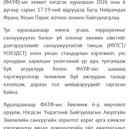
(ФАТФ)-ын ээлжит нэгдсэн хуралдаан 2026 оны 6
дугаар сарын 17-19-ний өдрүүдэд Бүгд Найрамдах
Франц Улсын Парис хотноо зохион байгуулагдлаа.
Тус хуралдаанаар мөнгө угаах, терроризмыг
санхүүжүүлэх болон үй олноор хөнөөх зэвсгийг
дэлгэрүүлэхийг санхүүжүүлэхтэй тэмцэх (МУТСТ/
ҮОХЗДСТ) олон улсын стандартын хэрэгжилт, улс
орнуудын харилцан үнэлгээний үр дүн, тулгамдаж
буй асуудлууд болон ФАТФ-аас цаашид
хэрэгжүүлэхээр төлөвлөж буй ажлуудын талаар
хэлэлцэж, дараах гол шийдвэрүүдийг гаргасан
байна.
Хуралдаанаар ФАТФ-ын Зөвлөмж 6-д өөрчлөлт
оруулж, Нэгдсэн Үндэстний Байгууллагын Аюулгүйн
Зөвлөлийн санхүүгийн зорилтот хориг арга хэмжээг
хэрэгжүүлэх явцад хүмүүнлэгийн үйл ажиллагаанд