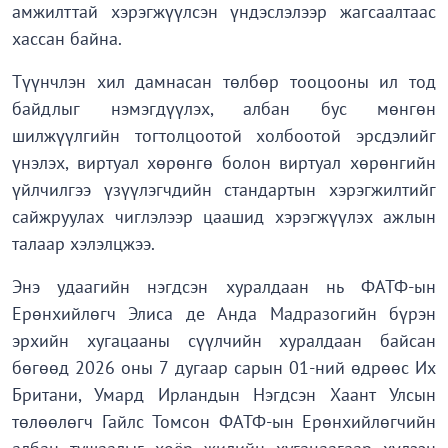
амжилттай хэрэгжүүлсэн үндэслэлээр жагсаалтаас
хассан байна.
Түүнчлэн хил дамнасан төлбөр тооцооны ил тод
байдлыг нэмэгдүүлэх, албан бус мөнгөн
шилжүүлгийн тогтолцоотой холбоотой эрсдэлийг
үнэлэх, виртуал хөрөнгө болон виртуал хөрөнгийн
үйлчилгээ үзүүлэгчдийн стандартын хэрэгжилтийг
сайжруулах чиглэлээр цаашид хэрэгжүүлэх ажлын
талаар хэлэлцжээ.
Энэ удаагийн нэгдсэн хуралдаан нь ФАТФ-ын
Ерөнхийлөгч Элиса де Анда Мадразогийн бүрэн
эрхийн хугацааны сүүлчийн хуралдаан байсан
бөгөөд 2026 оны 7 дугаар сарын 01-ний өдрөөс Их
Британи, Умард Ирландын Нэгдсэн Хаант Улсын
төлөөлөгч Гайлс Томсон ФАТФ-ын Ерөнхийлөгчийн