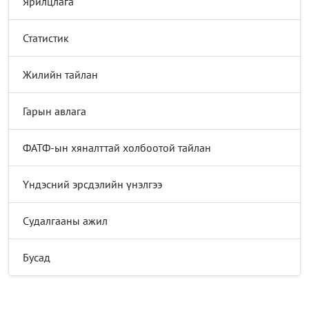
Ярилцлага
Статистик
Жилийн тайлан
Гарын авлага
ФАТФ-ын хяналттай холбоотой тайлан
Үндэсний эрсдэлийн үнэлгээ
Судалгааны ажил
Бусад