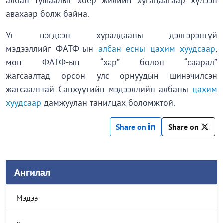
албан тушаалыг хоёр жилийн хугацаагаар хүлээн
авахаар болж байна.
Уг нэгдсэн хуралдааны дэлгэрэнгүй
мэдээллийг ФАТФ-ын
албан ёсны цахим хуудсаар
,
мөн ФАТФ-ын “хар” болон “саарал”
жагсаалтад орсон улс орнуудын шинэчилсэн
жагсаалттай Санхүүгийн мэдээллийн албаны
цахим
хуудсаар
дамжуулан танилцах боломжтой.
Share on
Share on
Ангилал
Мэдээ