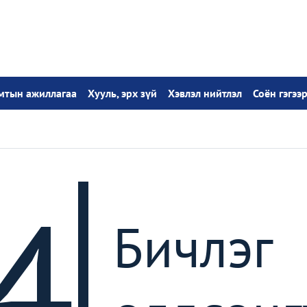
амтын ажиллагаа
Хууль, эрх зүй
Хэвлэл нийтлэл
Соён гэгээ
4
Бичлэг