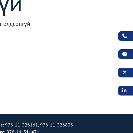
үй
г олдсонгүй
с:
976-11-326161, 976-11-326803
кс:
976-11-311471