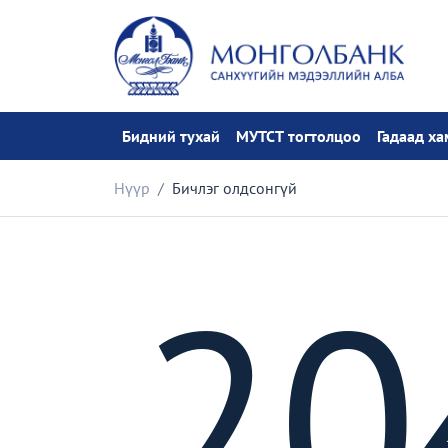
Бидний тухай
МУТСТ тогтолцоо
Гадаад х
Нүүр
Бичлэг олдсонгүй
20