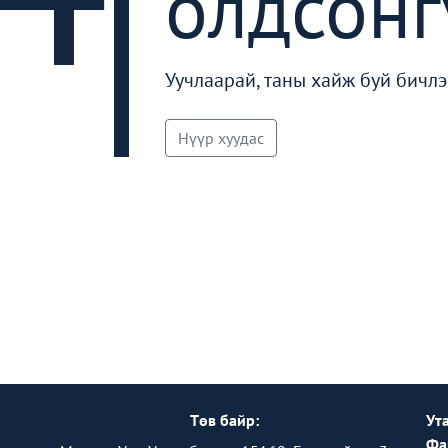
олдсонг
Уучлаарай, таны хайж буй бичлэ
Нүүр хуудас
Төв байр:
Ута
Фа