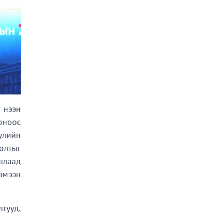
 нээн
оноос
улийн
олтыг
ашлаад
эмээн
тууд,