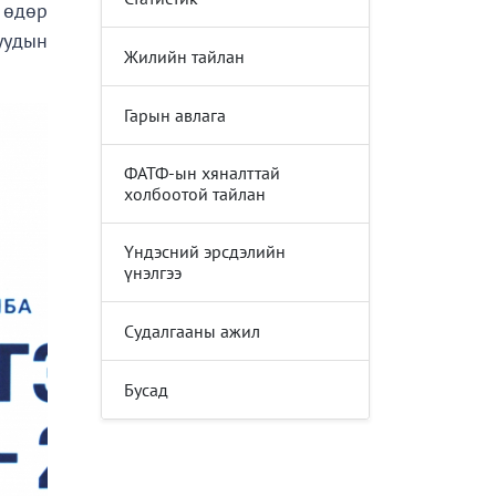
 өдөр
уудын
Жилийн тайлан
Гарын авлага
ФАТФ-ын хяналттай
холбоотой тайлан
Үндэсний эрсдэлийн
үнэлгээ
Судалгааны ажил
Бусад