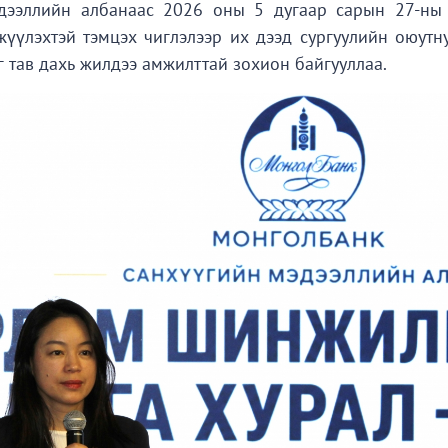
дээллийн албанаас 2026 оны 5 дугаар сарын 27-ны
үүлэхтэй тэмцэх чиглэлээр их дээд сургуулийн оюутн
г тав дахь жилдээ амжилттай зохион байгууллаа.