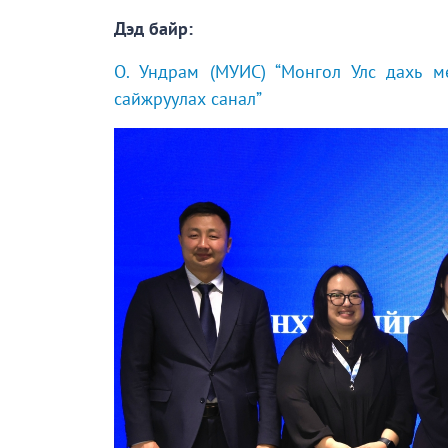
Дэд байр:
О. Ундрам (МУИС) “Монгол Улс дахь мө
сайжруулах санал”