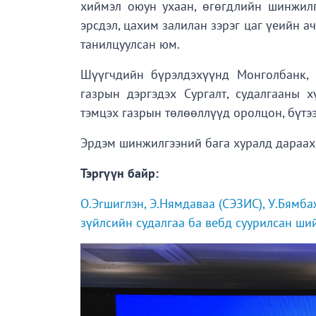
хиймэл оюун ухаан, өгөгдлийн шинжилг
эрсдэл, цахим залилан зэрэг цаг үеийн ач
танилцуулсан юм.
Шүүгчдийн бүрэлдэхүүнд Монголбанк, 
газрын дэргэдэх Сургалт, судалгааны 
тэмцэх газрын төлөөллүүд оролцон, бүтэ
Эрдэм шинжилгээний бага хуралд дараах 
Тэргүүн байр:
О.Эгшиглэн, Э.Нямдаваа (СЭЗИС), У.Бямб
зүйлсийн судалгаа ба вебд суурилсан ши