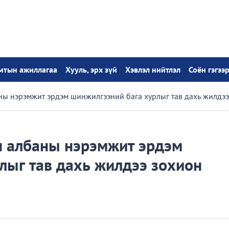
амтын ажиллагаа
Хууль, эрх зүй
Хэвлэл нийтлэл
Соён гэгээ
ы нэрэмжит эрдэм шинжилгээний бага хурлыг тав дахь жилдээ
н албаны нэрэмжит эрдэм
лыг тав дахь жилдээ зохион