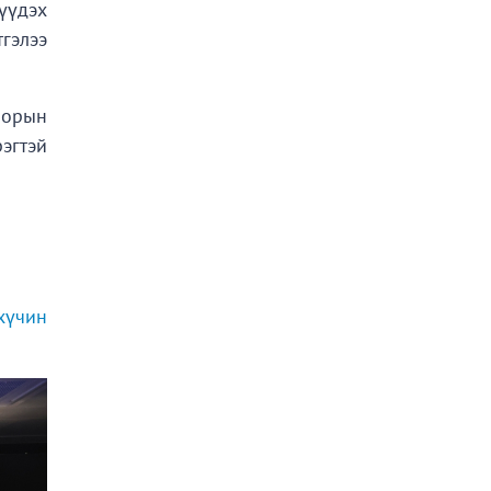
үүдэх
тгэлээ
рорын
эгтэй
 хүчин