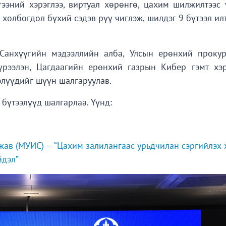
ээний хэрэглээ, виртуал хөрөнгө, цахим шилжилтээс 
 холбогдол бүхий сэдэв рүү чиглэж, шилдэг 9 бүтээл ил
Санхүүгийн мэдээллийн алба, Улсын ерөнхий проку
хүрээлэн, Цагдаагийн ерөнхий газрын Кибер гэмт хэр
элүүдийг шүүн шалгаруулав.
бүтээлүүд шалгарлаа. Үүнд:
ажав (МУИС) – “Цахим залилангаас урьдчилан сэргийлэх
йдэл”