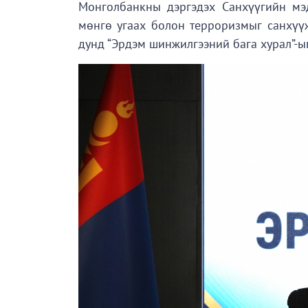
Монголбанкны дэргэдэх Санхүүгийн мэ
мөнгө угаах болон терроризмыг санхүүж
дунд “Эрдэм шинжилгээний бага хурал”-ы