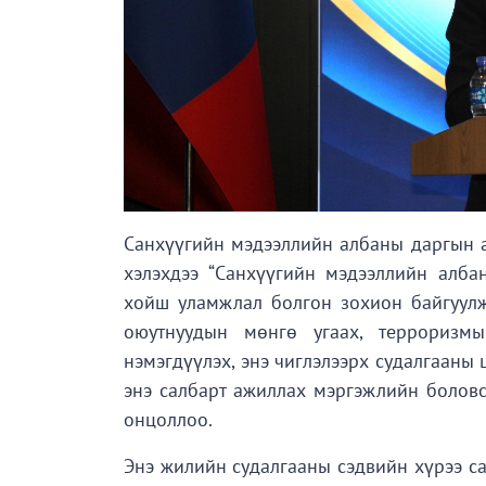
Санхүүгийн мэдээллийн албаны даргын ал
хэлэхдээ “Санхүүгийн мэдээллийн алба
хойш уламжлал болгон зохион байгуулж 
оюутнуудын мөнгө угаах, терроризмы
нэмэгдүүлэх, энэ чиглэлээрх судалгааны 
энэ салбарт ажиллах мэргэжлийн боловс
онцоллоо.
Энэ жилийн судалгааны сэдвийн хүрээ са