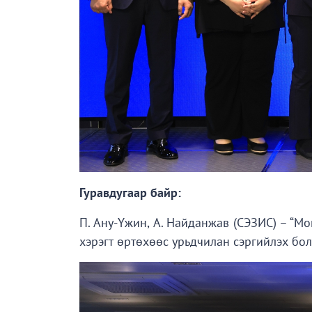
Гуравдугаар байр:
П. Ану-Үжин, А. Найданжав (СЭЗИС) – “Мо
хэрэгт өртөхөөс урьдчилан сэргийлэх б