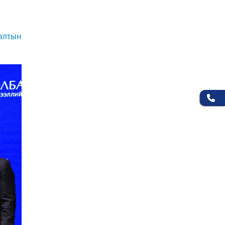
алтын