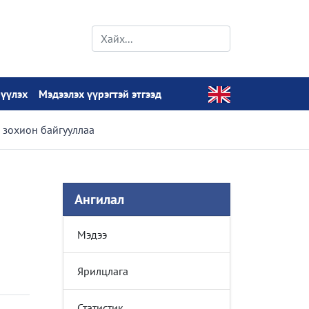
рүүлэх
Мэдээлэх үүрэгтэй этгээд
 зохион байгууллаа
Ангилал
Мэдээ
Ярилцлага
Статистик