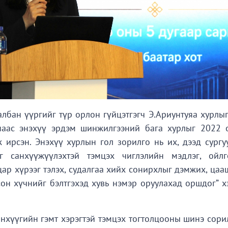
бан үүргийг түр орлон гүйцэтгэгч Э.Ариунтуяа хурлыг
наас энэхүү эрдэм шинжилгээний бага хурлыг 2022 
ирсэн. Энэхүү хурлын гол зорилго нь их, дээд сургу
г санхүүжүүлэхтэй тэмцэх чиглэлийн мэдлэг, ойлг
цар хүрээг тэлэх, судалгаа хийх сонирхлыг дэмжих, ца
он хүчнийг бэлтгэхэд хувь нэмэр оруулахад оршдог” х
нхүүгийн гэмт хэрэгтэй тэмцэх тогтолцооны шинэ сорил