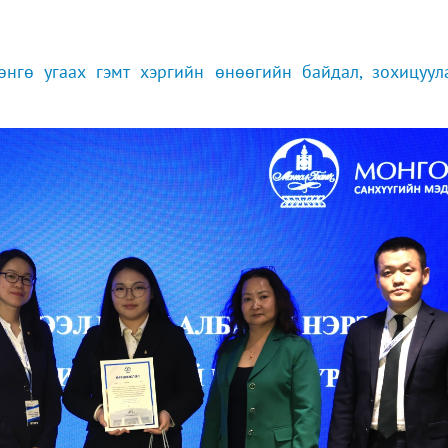
нгө угаах гэмт хэргийн өнөөгийн байдал, зохицуул