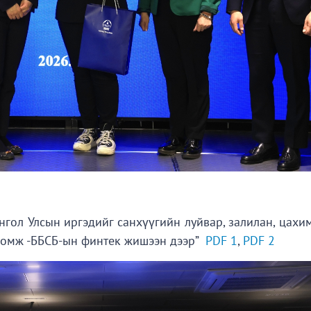
нгол Улсын иргэдийг санхүүгийн луйвар, залилан, цахи
оломж -ББСБ-ын финтек жишээн дээр”
PDF 1
,
PDF 2